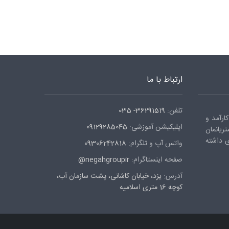
ارتباط با ما
تلفن:
36291519- 035
ارآمد و
اپلیکیشن آموزشی:
09129285045
ریانمان
ی داشته
واتس آپ و تلگرام:
09306242818
صفحه اینستاگرام:
negahgroupir@
آدرس:
یزد، خیابان کاشانی، پشت سازمان آب،
کوچه 16 متری اسلامیه